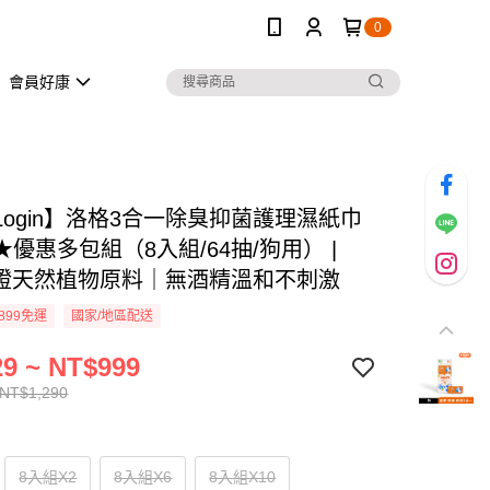
0
會員好康
Login】洛格3合一除臭抑菌護理濕紙巾
優惠多包組（8入組/64抽/狗用） |
認證天然植物原料｜無酒精溫和不刺激
899免運
國家/地區配送
9 ~ NT$999
 NT$1,290
8入組X2
8入組X6
8入組X10