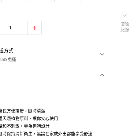
清除
紀錄
送方式
899免運
次付款
身包方便攜帶，隨時清潔
認證天然植物原料，讓你安心使用
溫和不刺激，專為狗狗設計
隨時保持清新衛生，無論在家或外出都能享受舒適