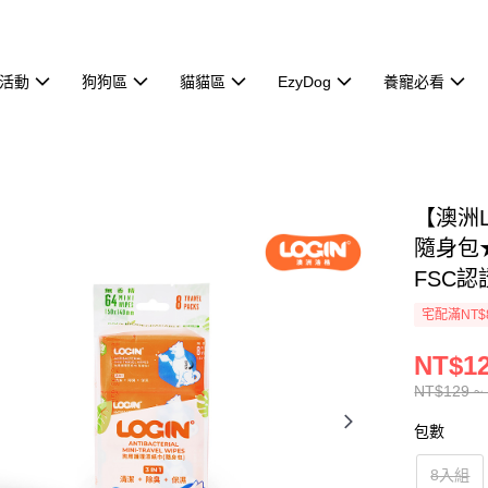
活動
狗狗區
貓貓區
EzyDog
養寵必看
【澳洲
隨身包★
FSC
宅配滿NT$
NT$12
NT$129 ~
包數
8入組