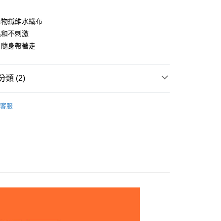
植物纖維水織布
溫和不刺激
，隨身帶著走
00，滿NT$899(含以上)免運費
類 (2)
n | 稻殼珍珠貓砂 稻殼貓砂
00，滿NT$899(含以上)免運費
客服
狗貓｜寵物濕紙巾
查看運費