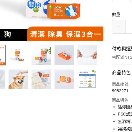
數量
付款與運
宅配滿NT$
付款方式
商品特色
信用卡一
商品編號
9082271
LINE Pay
商品特色
Apple Pay
迷你隨
FSC
街口支付
無酒精
悠遊付
讓狗狗