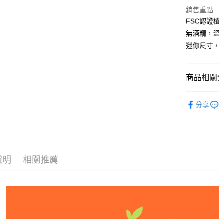
ATM付款
銷售重點
FSC認證
無酒精，
運送方式
迷你尺寸
宅配
每筆NT$1
商品相關分
離島宅配
澳洲Logi
每筆NT$1
分享
犬貓用品
海外配送
說明
相關推薦