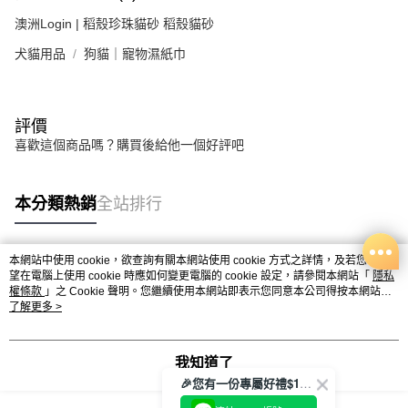
澳洲Login | 稻殼珍珠貓砂 稻殼貓砂
犬貓用品
狗貓｜寵物濕紙巾
評價
喜歡這個商品嗎？購買後給他一個好評吧
本分類熱銷
全站排行
本網站中使用 cookie，欲查詢有關本網站使用 cookie 方式之詳情，及若您不希
熱門標籤
望在電腦上使用 cookie 時應如何變更電腦的 cookie 設定，請參閱本網站「
隱私
權條款
」之 Cookie 聲明。您繼續使用本網站即表示您同意本公司得按本網站使
用條款之 Cookie 聲明使用 cookie。
了解更多 >
我知道了
🎉您有一份專屬好禮$100正等著您🎁