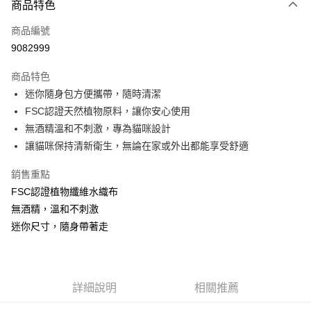
商品特色
信用卡一次付款
商品編號
LINE Pay
9082999
Apple Pay
商品特色
街口支付
迷你隨身包方便攜帶，隨時清潔
FSC認證天然植物原料，讓你安心使用
悠遊付
無酒精溫和不刺激，專為貓咪設計
ATM付款
讓貓咪保持清新衛生，無論在家或外出都能享受舒適
銷售重點
運送方式
FSC認證植物纖維水織布
宅配
無酒精，溫和不刺激
每筆NT$100，滿NT$899(含以上)免運費
迷你尺寸，隨身帶著走
離島宅配
每筆NT$100，滿NT$899(含以上)免運費
海外配送
詳細說明
相關推薦
查看運費