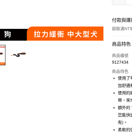
付款與運
超取滿NT$
付款方式
商品特色
信用卡一
商品編號
9127434
超商取貨
商品特色
LINE Pay
使用了
加舒適
Apple Pay
使用的織
街口支付
帶，來
額外的 
悠遊付
您能快
ATM付款
有)。
柔軟的