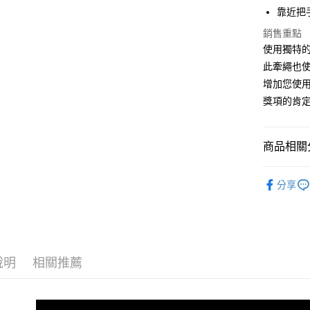
靠近把
運送方式
銷售重點
全家取貨
使用獨特的
每筆NT$6
此牽繩也
增加您使
7-11取貨
獎項的肯
每筆NT$6
宅配
商品相關分
每筆NT$1
澳洲EzyD
離島宅配
分享
每筆NT$1
犬貓用品
海外配送
說明
相關推薦