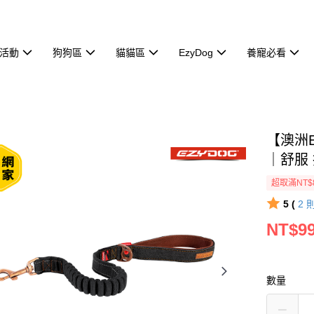
活動
狗狗區
貓貓區
EzyDog
養寵必看
【澳洲E
｜舒服
超取滿NT$
5 (
2
NT$9
數量