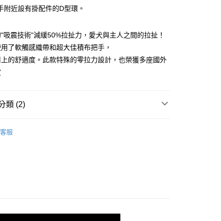
手附近設有掛配件的D型環。
付款
"吸震技術"減緩50%拉扯力，愛犬與主人之間的拉扯！
0，滿NT$899(含以上)免運費
使用了軟觸感織帶和超大佳積布把手，
用上的舒適度。此款特殊的零拉力設計，也榮獲多座國外
付款
定
0，滿NT$899(含以上)免運費
類 (2)
00，滿NT$899(含以上)免運費
og | 寵物戶外用品
客服
00，滿NT$899(含以上)免運費
狗狗｜牽繩
查看運費