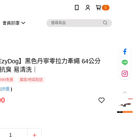
0
會員好康
zyDog】黑色丹寧零拉力牽繩 64公分
 抗臭 易清洗｜
899免運
國家/地區配送
則評價
)
90