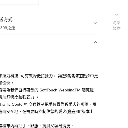
送方式
清除
899免運
紀錄
次付款
付款
零拉力科技- 可有效降低拉扯力， 讓您和狗狗在散步中更
和愉快。
帶為我們自行研發的 SoftTouch WebbingTM 觸感織
增加舒適度和強韌力 。
Traffic Contol™ 交通管制把手位置靠近愛犬的項圈，讓
速而安全地，在需要時控制住您的愛犬(僅在48”版本上
佳積布內襯把手。舒服、抗臭又容易清洗。