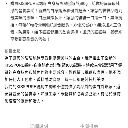
Apple Pay
購買KISSPURE親純-白身鮪魚&鮭魚(藍)80g，給你的貓貓最純
淨的營養享受！新鮮的白身鮪魚和優質鮭魚，讓您的貓貓品嚐到
街口支付
最美味的滋味。口感鮮嫩多汁，讓您的貓貓一口接一口，無法抗
悠遊付
拒。每罐80g的份量剛好適合餵食，方便又省心。無添加人工色
素、防腐劑，給予貓貓健康的飲食選擇。讓您的貓貓每一餐都能
ATM付款
享受到高品質的營養！
運送方式
銷售重點
全家取貨付款
為了讓您的貓貓能夠享受到健康美味的主食，我們推出了全新的
每筆NT$60，滿NT$899(含以上)免運費
KISSPURE親純-白身鮪魚&鮭魚(藍)80g罐裝。這款主食罐選用了優
質的白身鮪魚和鮭魚作為主要成分，經過精心挑選和處理，絕不添
7-11取貨付款
加任何人工色素、香料或防腐劑。每一口都是純粹的美味。
每筆NT$60，滿NT$899(含以上)免運費
我們的KISSPURE親純主食罐不僅提供了高品質的蛋白質來源，還
宅配
富含豐富的營養素，如維生素、礦物質和必需脂肪酸，有助於維持
您貓貓的健康和活力。
每筆NT$100，滿NT$899(含以上)免運費
離島宅配
每筆NT$100，滿NT$899(含以上)免運費
詳細說明
相關推薦