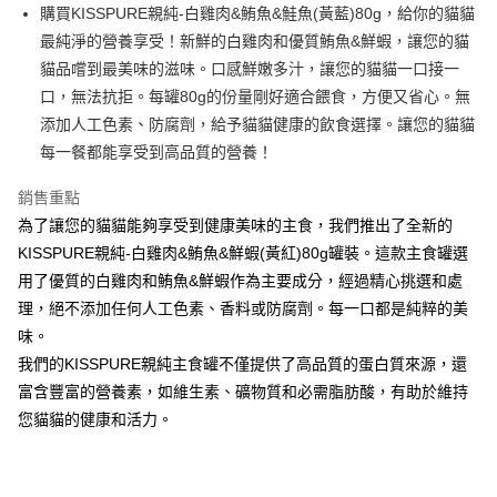
Apple Pay
購買KISSPURE親純-白雞肉&鮪魚&鮭魚(黃藍)80g，給你的貓貓
最純淨的營養享受！新鮮的白雞肉和優質鮪魚&鮮蝦，讓您的貓
街口支付
貓品嚐到最美味的滋味。口感鮮嫩多汁，讓您的貓貓一口接一
悠遊付
口，無法抗拒。每罐80g的份量剛好適合餵食，方便又省心。無
添加人工色素、防腐劑，給予貓貓健康的飲食選擇。讓您的貓貓
ATM付款
每一餐都能享受到高品質的營養！
運送方式
銷售重點
全家取貨付款
為了讓您的貓貓能夠享受到健康美味的主食，我們推出了全新的
每筆NT$60，滿NT$899(含以上)免運費
KISSPURE親純-白雞肉&鮪魚&鮮蝦(黃紅)80g罐裝。這款主食罐選
用了優質的白雞肉和鮪魚&鮮蝦作為主要成分，經過精心挑選和處
7-11取貨付款
理，絕不添加任何人工色素、香料或防腐劑。每一口都是純粹的美
每筆NT$60，滿NT$899(含以上)免運費
味。
宅配
我們的KISSPURE親純主食罐不僅提供了高品質的蛋白質來源，還
富含豐富的營養素，如維生素、礦物質和必需脂肪酸，有助於維持
每筆NT$100，滿NT$899(含以上)免運費
您貓貓的健康和活力。
離島宅配
每筆NT$100，滿NT$899(含以上)免運費