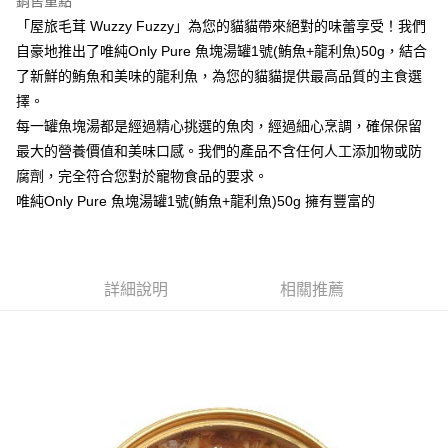
銷售重點
Apple Pay
「屋旅毛茸 Wuzzy Fuzzy」為您的貓貓帶來絕對的味蕾享受！我們
自豪地推出了唯純Only Pure 魚塊湯罐1號(鮪魚+龍利魚)50g，結合
街口支付
了新鮮的鮪魚和美味的龍利魚，為您的貓貓提供最高品質的主食選
悠遊付
擇。
每一罐魚塊湯都是經過精心挑選的魚肉，經過細心烹調，確保保留
ATM付款
最大的營養價值和美味口感。我們的產品不含任何人工添加物或防
腐劑，完全符合您對於寵物食品的要求。
運送方式
唯純Only Pure 魚塊湯罐1號(鮪魚+龍利魚)50g 擁有豐富的
全家取貨付款
每筆NT$60，滿NT$899(含以上)免運費
7-11取貨付款
詳細說明
相關推薦
每筆NT$60，滿NT$899(含以上)免運費
宅配
每筆NT$100，滿NT$899(含以上)免運費
離島宅配
每筆NT$100，滿NT$899(含以上)免運費