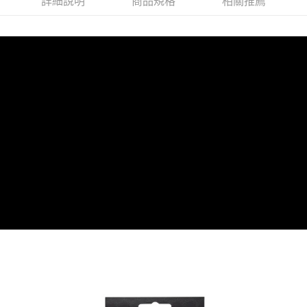
詳細說明
商品規格
相關推薦
離島宅配
每筆NT$100，滿NT$899(含以上)免運費
海外配送
查看運費