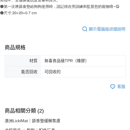
🟠第一次將舔食墊給狗狗使用時，請記得在旁訓練和監督您的寵物唷~😋
🟠尺寸:20×20×0.7 cm
顯示電腦版詳細說明
商品規格
材質
無毒食品級TPR（橡膠）
能否回收
可回收的
客服
商品相關分類 (2)
澳洲LickiMat｜舔食墊緩解焦慮