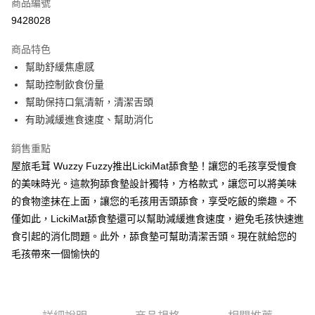
商品編號
超商取貨付款
9428028
LINE Pay
商品特色
Apple Pay
幫助舒緩焦慮感
幫助控制飲食份量
街口支付
幫助保持口氣清新，清潔舌頭
悠遊付
有助減緩進食速度、幫助消化
ATM付款
銷售重點
屋旅毛茸 Wuzzy Fuzzy推出LickiMat舔食墊！讓您的毛孩享受慢食
運送方式
的美味時光。這款狗舔食墊設計獨特，方格款式，讓您可以將美味
全家取貨付款
的食物塗抹在上面，讓您的毛孩用舌頭舔食，享受吃飯的樂趣。不
每筆NT$60，滿NT$899(含以上)免運費
僅如此，LickiMat舔食墊還可以幫助減緩進食速度，避免毛孩快速進
食引起的消化問題。此外，舔食墊可幫助清潔舌頭。現在就給您的
7-11取貨付款
毛孩帶來一個愉快的
每筆NT$60，滿NT$899(含以上)免運費
宅配
每筆NT$100，滿NT$899(含以上)免運費