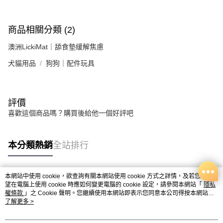
商品相關分類 (2)
澳洲LickiMat｜舔食墊緩解焦慮
犬貓用品
狗狗｜配件玩具
評價
喜歡這個商品嗎？購買後給他一個好評吧
本分類熱銷
全站排行
本網站中使用 cookie，欲查詢有關本網站使用 cookie 方式之詳情，及若您不希
熱門標籤
望在電腦上使用 cookie 時應如何變更電腦的 cookie 設定，請參閱本網站「
隱私
權條款
」之 Cookie 聲明。您繼續使用本網站即表示您同意本公司得按本網站使
用條款之 Cookie 聲明使用 cookie。
了解更多 >