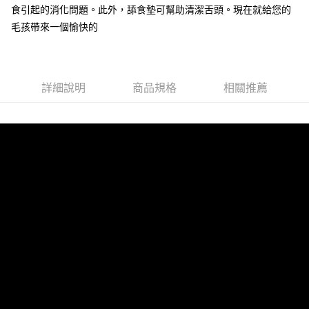
食引起的消化問題。此外，舔食墊可幫助清潔舌頭。現在就給您的
7-11取貨付款
毛孩帶來一個愉快的
每筆NT$60，滿NT$899(含以上)免運費
宅配
每筆NT$100，滿NT$899(含以上)免運費
詳細說明
商品規格
相關推薦
離島宅配
每筆NT$100，滿NT$899(含以上)免運費
海外配送
查看運費