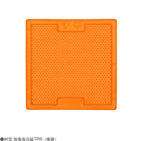
🟠材質:無毒食品級TPR（橡膠）