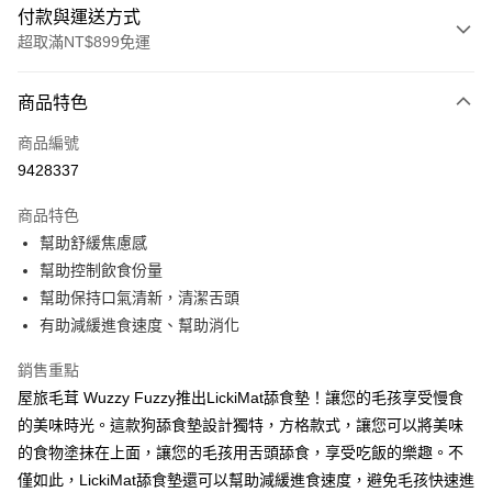
付款與運送方式
超取滿NT$899免運
付款方式
商品特色
信用卡一次付款
商品編號
超商取貨付款
9428337
LINE Pay
商品特色
Apple Pay
幫助舒緩焦慮感
幫助控制飲食份量
街口支付
幫助保持口氣清新，清潔舌頭
悠遊付
有助減緩進食速度、幫助消化
ATM付款
銷售重點
屋旅毛茸 Wuzzy Fuzzy推出LickiMat舔食墊！讓您的毛孩享受慢食
運送方式
的美味時光。這款狗舔食墊設計獨特，方格款式，讓您可以將美味
全家取貨付款
的食物塗抹在上面，讓您的毛孩用舌頭舔食，享受吃飯的樂趣。不
每筆NT$60，滿NT$899(含以上)免運費
僅如此，LickiMat舔食墊還可以幫助減緩進食速度，避免毛孩快速進