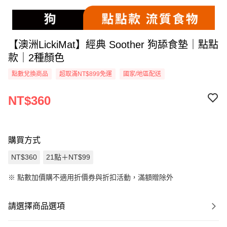
【澳洲LickiMat】經典 Soother 狗舔食墊｜點點
款｜2種顏色
點數兌換商品
超取滿NT$899免運
國家/地區配送
NT$360
購買方式
NT$360
21點＋NT$99
※
點數加價購不適用折價券與折扣活動，滿額贈除外
請選擇商品選項