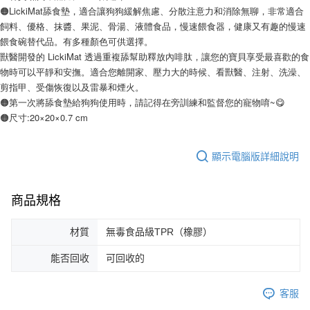
🟠LickiMat舔食墊，適合讓狗狗緩解焦慮、分散注意力和消除無聊，非常適合
飼料、優格、抹醬、果泥、骨湯、液體食品，慢速餵食器，健康又有趣的慢速
餵食碗替代品。有多種顏色可供選擇。
獸醫開發的 LickiMat 透過重複舔幫助釋放內啡肽，讓您的寶貝享受最喜歡的食
物時可以平靜和安撫。適合您離開家、壓力大的時候、看獸醫、注射、洗澡、
剪指甲、受傷恢復以及雷暴和煙火。
🟠第一次將舔食墊給狗狗使用時，請記得在旁訓練和監督您的寵物唷~😋
🟠尺寸:20×20×0.7 cm
顯示電腦版詳細說明
商品規格
材質
無毒食品級TPR（橡膠）
能否回收
可回收的
客服