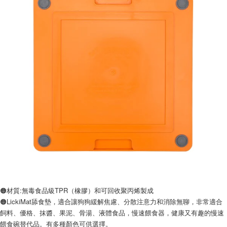
🟠材質:無毒食品級TPR（橡膠）和可回收聚丙烯製成
🟠LickiMat舔食墊，適合讓狗狗緩解焦慮、分散注意力和消除無聊，非常適合
飼料、優格、抹醬、果泥、骨湯、液體食品，慢速餵食器，健康又有趣的慢速
餵食碗替代品。有多種顏色可供選擇。