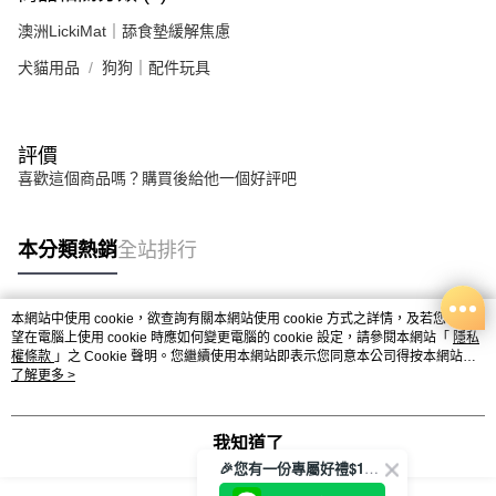
澳洲LickiMat｜舔食墊緩解焦慮
犬貓用品
狗狗｜配件玩具
評價
喜歡這個商品嗎？購買後給他一個好評吧
本分類熱銷
全站排行
本網站中使用 cookie，欲查詢有關本網站使用 cookie 方式之詳情，及若您不希
熱門標籤
望在電腦上使用 cookie 時應如何變更電腦的 cookie 設定，請參閱本網站「
隱私
權條款
」之 Cookie 聲明。您繼續使用本網站即表示您同意本公司得按本網站使
用條款之 Cookie 聲明使用 cookie。
了解更多 >
我知道了
🎉您有一份專屬好禮$100正等著您🎁