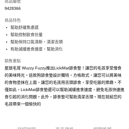
商品編號
超商取貨付款
9428366
LINE Pay
商品特色
Apple Pay
幫助舒緩焦慮感
幫助控制飲食份量
街口支付
幫助保持口氣清新，清潔舌頭
悠遊付
有助減緩進食速度、幫助消化
ATM付款
銷售重點
屋旅毛茸 Wuzzy Fuzzy推出LickiMat舔食墊！讓您的毛孩享受慢食
運送方式
的美味時光。這款狗舔食墊設計獨特，方格款式，讓您可以將美味
全家取貨付款
的食物塗抹在上面，讓您的毛孩用舌頭舔食，享受吃飯的樂趣。不
每筆NT$60，滿NT$899(含以上)免運費
僅如此，LickiMat舔食墊還可以幫助減緩進食速度，避免毛孩快速進
食引起的消化問題。此外，舔食墊可幫助清潔舌頭。現在就給您的
7-11取貨付款
毛孩帶來一個愉快的
每筆NT$60，滿NT$899(含以上)免運費
宅配
每筆NT$100，滿NT$899(含以上)免運費