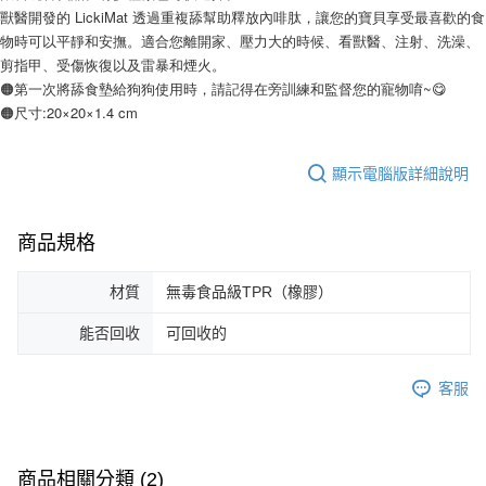
獸醫開發的 LickiMat 透過重複舔幫助釋放內啡肽，讓您的寶貝享受最喜歡的食
物時可以平靜和安撫。適合您離開家、壓力大的時候、看獸醫、注射、洗澡、
剪指甲、受傷恢復以及雷暴和煙火。
🟠第一次將舔食墊給狗狗使用時，請記得在旁訓練和監督您的寵物唷~😋
🟠尺寸:20×20×1.4 cm
顯示電腦版詳細說明
商品規格
材質
無毒食品級TPR（橡膠）
能否回收
可回收的
客服
商品相關分類 (2)