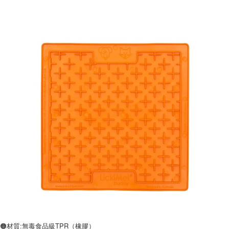
🟠材質:無毒食品級TPR（橡膠）