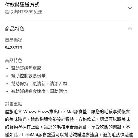
付款與運送方式
超取滿NT$899免運
付款方式
商品特色
信用卡一次付款
商品編號
超商取貨付款
9428373
LINE Pay
商品特色
Apple Pay
幫助舒緩焦慮感
幫助控制飲食份量
街口支付
幫助保持口氣清新，清潔舌頭
悠遊付
有助減緩進食速度、幫助消化
ATM付款
銷售重點
屋旅毛茸 Wuzzy Fuzzy推出LickiMat舔食墊！讓您的毛孩享受慢食
運送方式
的美味時光。這款狗舔食墊設計獨特，方格款式，讓您可以將美味
全家取貨付款
的食物塗抹在上面，讓您的毛孩用舌頭舔食，享受吃飯的樂趣。不
每筆NT$60，滿NT$899(含以上)免運費
僅如此，LickiMat舔食墊還可以幫助減緩進食速度，避免毛孩快速進