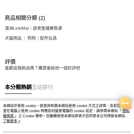
商品相關分類 (2)
澳洲LickiMat｜舔食墊緩解焦慮
犬貓用品
狗狗｜配件玩具
評價
喜歡這個商品嗎？購買後給他一個好評吧
本分類熱銷
全站排行
本網站中使用 cookie，欲查詢有關本網站使用 cookie 方式之詳情，及若您不希
熱門標籤
望在電腦上使用 cookie 時應如何變更電腦的 cookie 設定，請參閱本網站「
隱私
權條款
」之 Cookie 聲明。您繼續使用本網站即表示您同意本公司得按本網站使
用條款之 Cookie 聲明使用 cookie。
了解更多 >