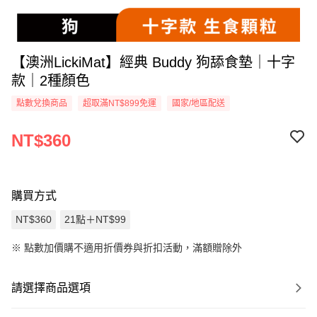
【澳洲LickiMat】經典 Buddy 狗舔食墊｜十字
款｜2種顏色
點數兌換商品
超取滿NT$899免運
國家/地區配送
NT$360
購買方式
NT$360
21點＋NT$99
※
點數加價購不適用折價券與折扣活動，滿額贈除外
請選擇商品選項