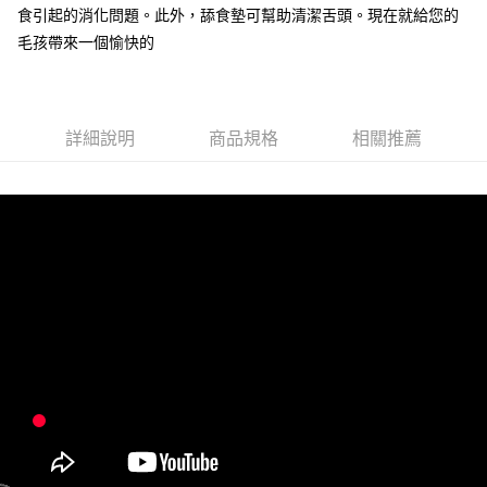
食引起的消化問題。此外，舔食墊可幫助清潔舌頭。現在就給您的
7-11取貨付款
毛孩帶來一個愉快的
每筆NT$60，滿NT$899(含以上)免運費
宅配
每筆NT$100，滿NT$899(含以上)免運費
詳細說明
商品規格
相關推薦
離島宅配
每筆NT$100，滿NT$899(含以上)免運費
海外配送
查看運費