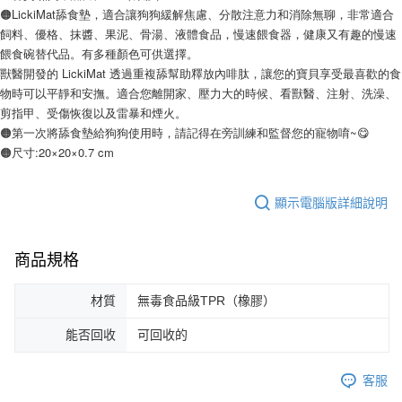
🟠LickiMat舔食墊，適合讓狗狗緩解焦慮、分散注意力和消除無聊，非常適合
飼料、優格、抹醬、果泥、骨湯、液體食品，慢速餵食器，健康又有趣的慢速
餵食碗替代品。有多種顏色可供選擇。
獸醫開發的 LickiMat 透過重複舔幫助釋放內啡肽，讓您的寶貝享受最喜歡的食
物時可以平靜和安撫。適合您離開家、壓力大的時候、看獸醫、注射、洗澡、
剪指甲、受傷恢復以及雷暴和煙火。
🟠第一次將舔食墊給狗狗使用時，請記得在旁訓練和監督您的寵物唷~😋
🟠尺寸:20×20×0.7 cm
顯示電腦版詳細說明
商品規格
材質
無毒食品級TPR（橡膠）
能否回收
可回收的
客服