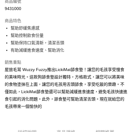
商品編號
超商取貨付款
9431000
LINE Pay
商品特色
Apple Pay
幫助舒緩焦慮感
幫助控制飲食份量
街口支付
幫助保持口氣清新，清潔舌頭
悠遊付
有助減緩進食速度、幫助消化
ATM付款
銷售重點
屋旅毛茸 Wuzzy Fuzzy推出LickiMat舔食墊！讓您的毛孩享受慢食
運送方式
的美味時光。這款狗舔食墊設計獨特，方格款式，讓您可以將美味
全家取貨付款
的食物塗抹在上面，讓您的毛孩用舌頭舔食，享受吃飯的樂趣。不
每筆NT$60，滿NT$899(含以上)免運費
僅如此，LickiMat舔食墊還可以幫助減緩進食速度，避免毛孩快速進
食引起的消化問題。此外，舔食墊可幫助清潔舌頭。現在就給您的
7-11取貨付款
毛孩帶來一個愉快的
每筆NT$60，滿NT$899(含以上)免運費
宅配
每筆NT$100，滿NT$899(含以上)免運費