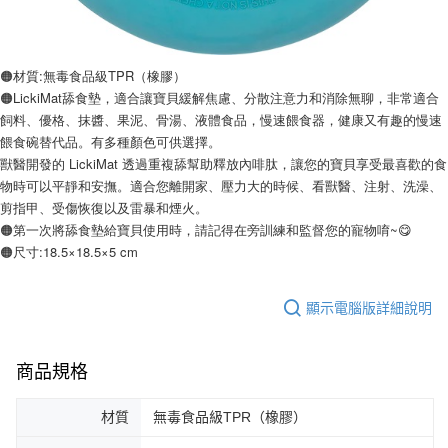
🟠材質:無毒食品級TPR（橡膠）
🟠LickiMat舔食墊，適合讓寶貝緩解焦慮、分散注意力和消除無聊，非常適合
飼料、優格、抹醬、果泥、骨湯、液體食品，慢速餵食器，健康又有趣的慢速
餵食碗替代品。有多種顏色可供選擇。
獸醫開發的 LickiMat 透過重複舔幫助釋放內啡肽，讓您的寶貝享受最喜歡的食
物時可以平靜和安撫。適合您離開家、壓力大的時候、看獸醫、注射、洗澡、
剪指甲、受傷恢復以及雷暴和煙火。
🟠第一次將舔食墊給寶貝使用時，請記得在旁訓練和監督您的寵物唷~😋
🟠尺寸:18.5×18.5×5 cm
顯示電腦版詳細說明
商品規格
材質
無毒食品級TPR（橡膠）