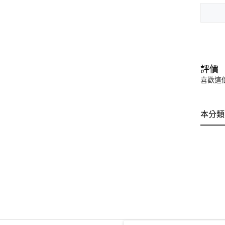
評價
喜歡這
本分類