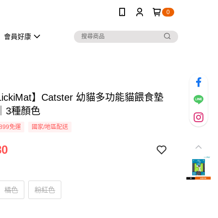
0
會員好康
ickiMat】Catster 幼貓多功能貓餵食墊
｜3種顏色
899免運
國家/地區配送
80
橘色
粉紅色