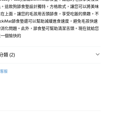
光。這款狗舔食墊設計獨特，方格款式，讓您可以將美味
抹在上面，讓您的毛孩用舌頭舔食，享受吃飯的樂趣。不
ickiMat舔食墊還可以幫助減緩進食速度，避免毛孩快速
的消化問題。此外，舔食墊可幫助清潔舌頭。現在就給您
付款
來一個愉快的
0，滿NT$899(含以上)免運費
付款
類 (2)
0，滿NT$899(含以上)免運費
iMat｜舔食墊緩解焦慮
客服
狗狗｜配件玩具
00，滿NT$899(含以上)免運費
00，滿NT$899(含以上)免運費
查看運費