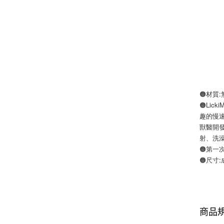
🟠材質
🟠Li
趣的慢
獸醫開發
射、洗
🟠第一
🟠尺寸:成
商品