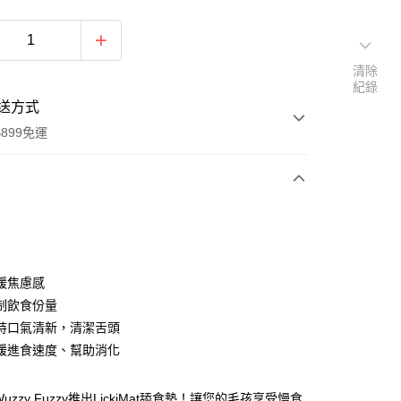
清除
紀錄
送方式
899免運
次付款
付款
緩焦慮感
制飲食份量
持口氣清新，清潔舌頭
緩進食速度、幫助消化
uzzy Fuzzy推出LickiMat舔食墊！讓您的毛孩享受慢食