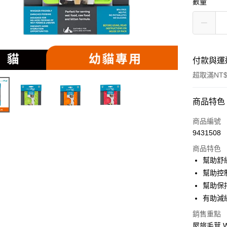
數量
付款與運
超取滿NT$
付款方式
商品特色
信用卡一
商品編號
9431508
超商取貨
商品特色
LINE Pay
幫助舒
幫助控
Apple Pay
幫助保
街口支付
有助減
悠遊付
銷售重點
屋旅毛茸 W