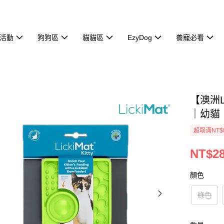
活動
狗狗區
貓貓區
EzyDog
養寵必看
【澳洲L
｜幼貓
超取滿NT$
NT$2
顏色
綠色