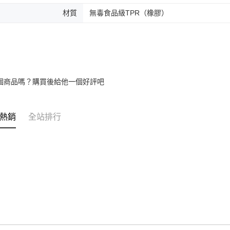
材質
無毒食品級TPR（橡膠）
個商品嗎？購買後給他一個好評吧
熱銷
全站排行