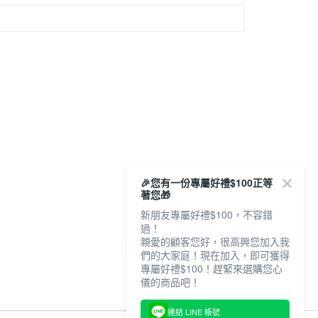
🎉您有一份專屬好禮$100正等
著您🎁
新朋友專屬好禮$100，不容錯
過！
親愛的顧客您好，很高興您加入我
們的大家庭！現在加入，即可獲得
專屬好禮$100！趕緊來選購您心
儀的商品吧！
連結 LINE 帳號