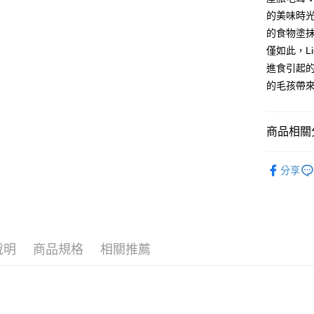
ATM付款
的美味時
的食物塗
僅如此，L
運送方式
進食引起
全家取貨
的毛孩帶
每筆NT$6
7-11取貨
商品相關分
每筆NT$6
澳洲Lick
宅配
分享
犬貓用品
每筆NT$1
離島宅配
每筆NT$1
說明
商品規格
相關推薦
海外配送