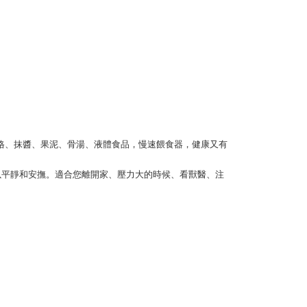
、優格、抹醬、果泥、骨湯、液體食品，慢速餵食器，健康又有
時可以平靜和安撫。適合您離開家、壓力大的時候、看獸醫、注