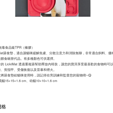
:無毒食品級TPR（橡膠）
ckiMat舔食墊，適合讓貓咪緩解焦慮、分散注意力和消除無聊，非常適合飼料
速餵食碗替代品。有多種顏色可供選擇。
的 LickiMat 透過重複舔幫助釋放內啡肽，讓您的寶貝享受最喜歡的食物
澡、剪指甲、受傷恢復以及雷暴和煙火。
次將舔食墊給貓咪使用時，請記得在旁訓練和監督您的寵物唷~😋
貓15×15×1.6 cm、幼貓10×10×1.6 cm
規格