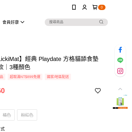
0
會員好康
ckiMat】經典 Playdate 方格貓舔食墊
款｜3種顏色
品
超取滿NT$899免運
國家/地區配送
60
橘色
粉紅色
方式