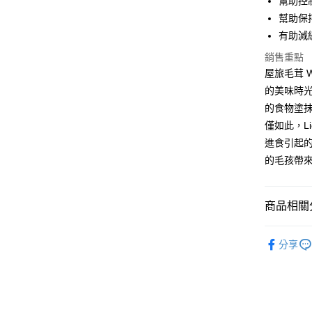
幫助控
Apple Pay
幫助保
街口支付
有助減
悠遊付
銷售重點
屋旅毛茸 W
ATM付款
的美味時
的食物塗
僅如此，L
運送方式
進食引起
全家取貨
的毛孩帶
每筆NT$6
7-11取貨
商品相關分
每筆NT$6
澳洲Lick
宅配
分享
犬貓用品
每筆NT$1
離島宅配
每筆NT$1