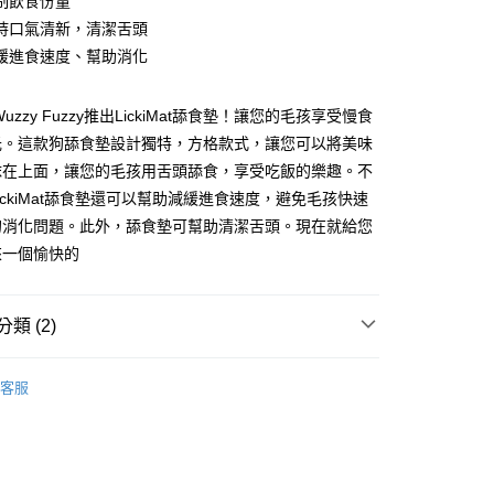
制飲食份量
持口氣清新，清潔舌頭
緩進食速度、幫助消化
uzzy Fuzzy推出LickiMat舔食墊！讓您的毛孩享受慢食
光。這款狗舔食墊設計獨特，方格款式，讓您可以將美味
抹在上面，讓您的毛孩用舌頭舔食，享受吃飯的樂趣。不
ickiMat舔食墊還可以幫助減緩進食速度，避免毛孩快速
的消化問題。此外，舔食墊可幫助清潔舌頭。現在就給您
付款
來一個愉快的
0，滿NT$899(含以上)免運費
付款
類 (2)
0，滿NT$899(含以上)免運費
iMat｜舔食墊緩解焦慮
客服
狗狗｜配件玩具
00，滿NT$899(含以上)免運費
00，滿NT$899(含以上)免運費