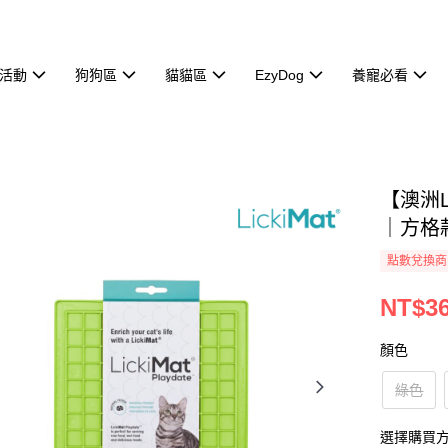
活動
狗狗區
貓貓區
EzyDog
養寵必看
【澳洲Li
｜方格
點數兌換商
NT$3
顏色
綠色
選擇購買