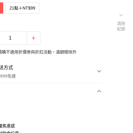
21點
＋
NT$99
清除
紀錄
價購不適用折價券與折扣活動，滿額贈除外
送方式
899免運
次付款
付款
緩焦慮感