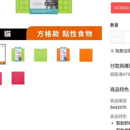
NT$360
數量
※
點數加
付款與運
超取滿NT$
付款方式
商品特色
信用卡一
商品編號
9443375
超商取貨
商品特色
LINE Pay
幫助舒