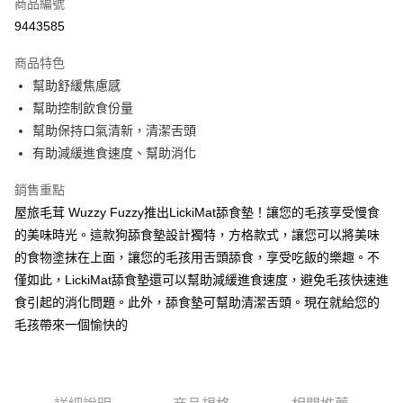
商品編號
超商取貨付款
9443585
LINE Pay
商品特色
Apple Pay
幫助舒緩焦慮感
幫助控制飲食份量
街口支付
幫助保持口氣清新，清潔舌頭
悠遊付
有助減緩進食速度、幫助消化
ATM付款
銷售重點
屋旅毛茸 Wuzzy Fuzzy推出LickiMat舔食墊！讓您的毛孩享受慢食
運送方式
的美味時光。這款狗舔食墊設計獨特，方格款式，讓您可以將美味
全家取貨付款
的食物塗抹在上面，讓您的毛孩用舌頭舔食，享受吃飯的樂趣。不
每筆NT$60，滿NT$899(含以上)免運費
僅如此，LickiMat舔食墊還可以幫助減緩進食速度，避免毛孩快速進
食引起的消化問題。此外，舔食墊可幫助清潔舌頭。現在就給您的
7-11取貨付款
毛孩帶來一個愉快的
每筆NT$60，滿NT$899(含以上)免運費
宅配
每筆NT$100，滿NT$899(含以上)免運費