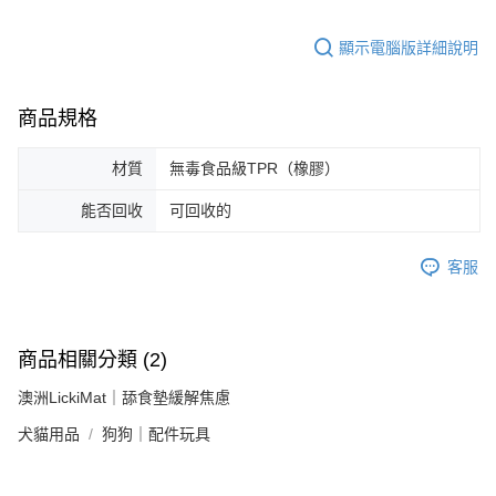
顯示電腦版詳細說明
商品規格
材質
無毒食品級TPR（橡膠）
能否回收
可回收的
客服
商品相關分類 (2)
澳洲LickiMat｜舔食墊緩解焦慮
犬貓用品
狗狗｜配件玩具