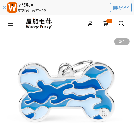
屋旅毛茸
開啟APP
立刻使用官方APP
0
1
/
4