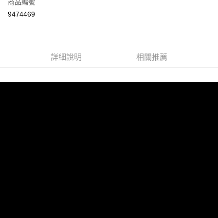
商品編號
LINE Pay
9474469
Apple Pay
街口支付
詳細說明
相關推薦
悠遊付
ATM付款
運送方式
宅配
每筆NT$100，滿NT$899(含以上)免運費
離島宅配
每筆NT$100，滿NT$899(含以上)免運費
海外配送
查看運費