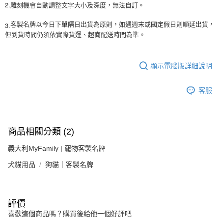
2.雕刻機會自動調整文字大小及深度，無法自訂。
3.
客製名牌以今日下單隔日出貨為原則，如遇週末或國定假日則順延出貨，
但到貨時間仍須依實際貨運、超商配送時間為準。
顯示電腦版詳細說明
客服
商品相關分類 (2)
義大利MyFamily | 寵物客製名牌
犬貓用品
狗貓｜客製名牌
評價
喜歡這個商品嗎？購買後給他一個好評吧