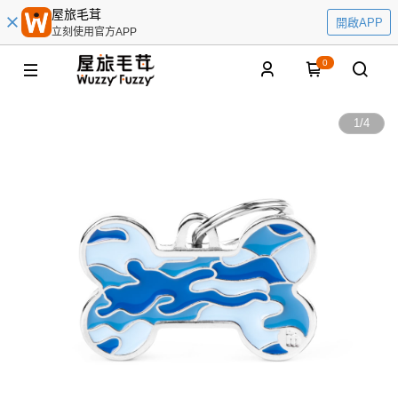
屋旅毛茸
開啟APP
立刻使用官方APP
0
1
/
4