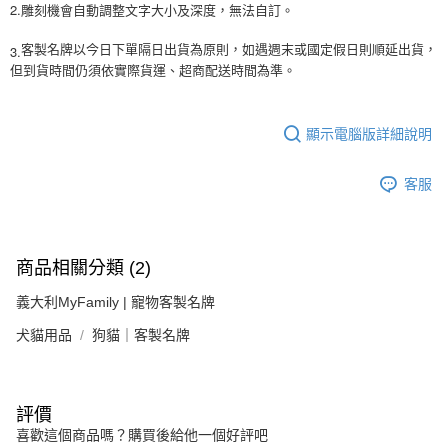
2.雕刻機會自動調整文字大小及深度，無法自訂。
3.
客製名牌以今日下單隔日出貨為原則，如遇週末或國定假日則順延出貨，
但到貨時間仍須依實際貨運、超商配送時間為準。
顯示電腦版詳細說明
客服
商品相關分類 (2)
義大利MyFamily | 寵物客製名牌
犬貓用品
狗貓｜客製名牌
評價
喜歡這個商品嗎？購買後給他一個好評吧