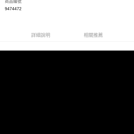
商品編號
LINE Pay
9474472
Apple Pay
街口支付
詳細說明
相關推薦
悠遊付
ATM付款
運送方式
宅配
每筆NT$100，滿NT$899(含以上)免運費
離島宅配
每筆NT$100，滿NT$899(含以上)免運費
海外配送
查看運費