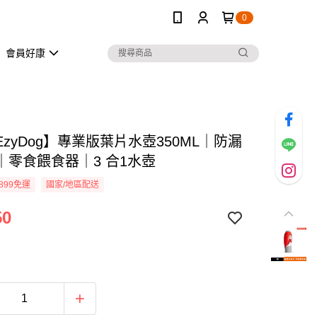
0
會員好康
zyDog】專業版葉片水壺350ML｜防漏
｜零食餵食器｜3 合1水壺
899免運
國家/地區配送
50