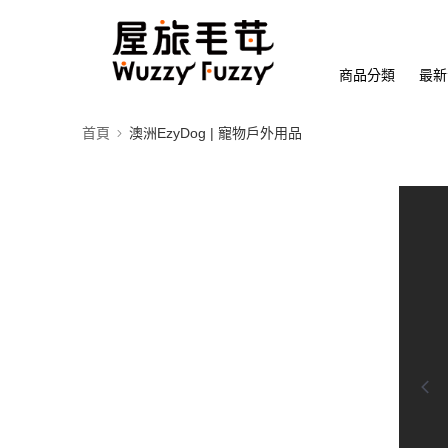
商品分類
最新
首頁
澳洲EzyDog | 寵物戶外用品