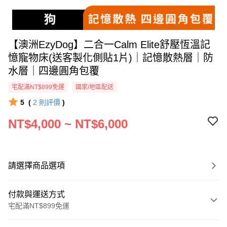
【澳洲EzyDog】二合一Calm Elite舒壓恆溫記
憶寵物床(送客製化側貼1片)｜記憶散熱層｜防
水層｜四邊圓角包覆
宅配滿NT$899免運
國家/地區配送
5
(
2
則評價
)
NT$4,000 ~ NT$6,000
請選擇商品選項
付款與運送方式
宅配滿NT$899免運
付款方式