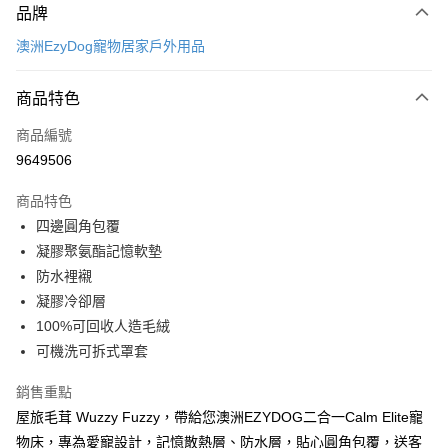
品牌
信用卡一次付款
澳洲EzyDog寵物居家戶外用品
LINE Pay
商品特色
Apple Pay
商品編號
街口支付
9649506
悠遊付
商品特色
ATM付款
四邊圓角包覆
凝膠聚氨酯記憶軟墊
運送方式
防水裡襯
宅配
凝膠冷卻層
每筆NT$100，滿NT$899(含以上)免運費
100%可回收人造毛絨
可機洗可拆式罩套
離島宅配
每筆NT$100，滿NT$899(含以上)免運費
銷售重點
屋旅毛茸 Wuzzy Fuzzy，帶給您澳洲EZYDOG二合一Calm Elite寵
海外配送
查看運費
物床，專為愛寵設計，記憶散熱層、防水層，貼心圓角包覆，送客