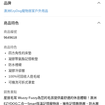
品牌
信用卡一次付款
澳洲EzyDog寵物居家戶外用品
LINE Pay
商品特色
Apple Pay
商品編號
街口支付
9649618
悠遊付
商品特色
ATM付款
四方角性的床墊
凝膠聚氨酯記憶軟墊
運送方式
防水裡襯
宅配
凝膠冷卻層
每筆NT$100，滿NT$899(含以上)免運費
100%可回收人造毛絨
可機洗可拆式罩套
離島宅配
每筆NT$100，滿NT$899(含以上)免運費
銷售重點
屋旅毛茸 Wuzzy Fuzzy為您的毛孩提供最舒適的休息體驗！澳洲
海外配送
查看運費
EZYDOG二合一Smart恆溫記憶寵物床，擁有記憶散熱層、防水層