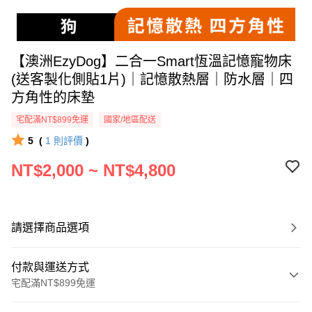
【澳洲EzyDog】二合一Smart恆溫記憶寵物床
(送客製化側貼1片)｜記憶散熱層｜防水層｜四
方角性的床墊
宅配滿NT$899免運
國家/地區配送
5
(
1
則評價
)
NT$2,000 ~ NT$4,800
請選擇商品選項
付款與運送方式
宅配滿NT$899免運
付款方式