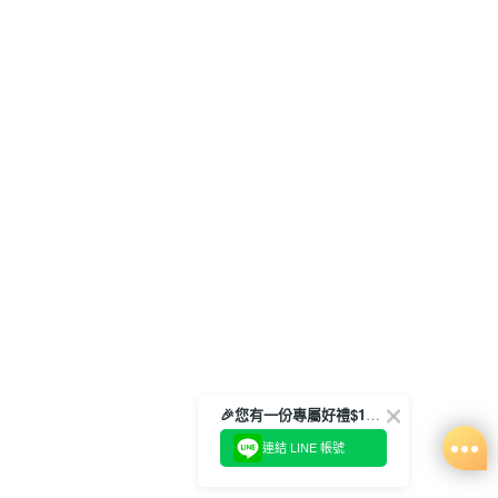
🎉您有一份專屬好禮$100正等著您🎁
連結 LINE 帳號