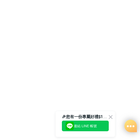
🎉您有一份專屬好禮$100正等著您🎁
連結 LINE 帳號