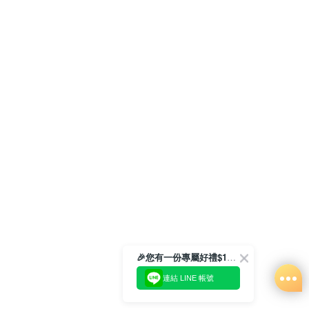
🎉您有一份專屬好禮$100正等著您🎁
連結 LINE 帳號