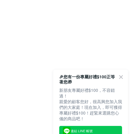
🎉您有一份專屬好禮$100正等
著您🎁
新朋友專屬好禮$100，不容錯
過！
親愛的顧客您好，很高興您加入我
們的大家庭！現在加入，即可獲得
專屬好禮$100！趕緊來選購您心
儀的商品吧！
連結 LINE 帳號