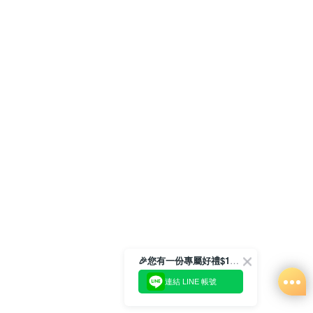
🎉您有一份專屬好禮$100正等著您🎁
連結 LINE 帳號