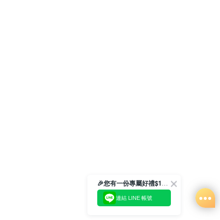
🎉您有一份專屬好禮$100正等著您🎁
連結 LINE 帳號