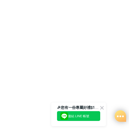
🎉您有一份專屬好禮$100正等著您🎁
連結 LINE 帳號