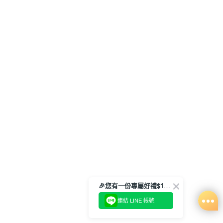
🎉您有一份專屬好禮$100正等著您🎁
連結 LINE 帳號