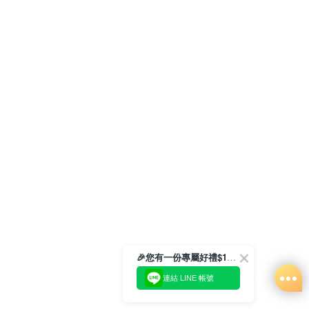
🎉您有一份專屬好禮$100正等著您🎁
連結 LINE 帳號