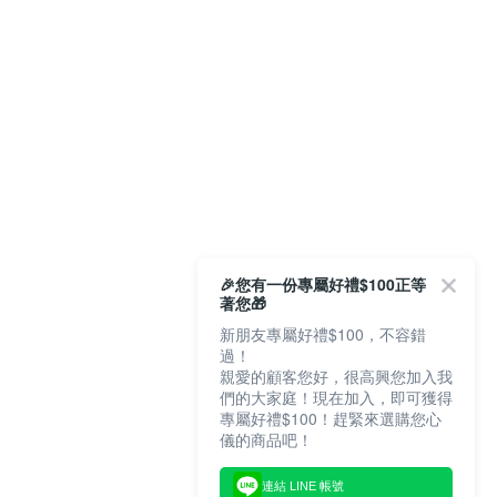
🎉您有一份專屬好禮$100正等
著您🎁
新朋友專屬好禮$100，不容錯
過！
親愛的顧客您好，很高興您加入我
們的大家庭！現在加入，即可獲得
專屬好禮$100！趕緊來選購您心
儀的商品吧！
連結 LINE 帳號