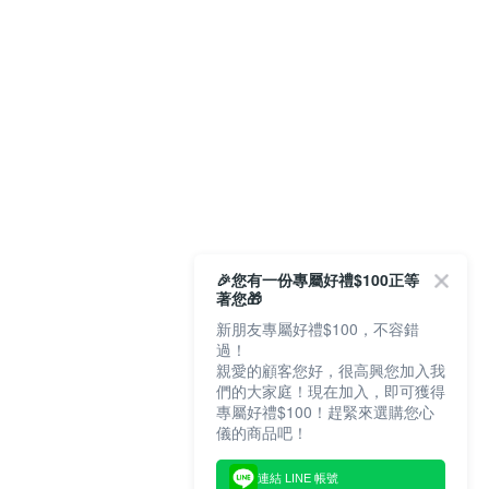
🎉您有一份專屬好禮$100正等
著您🎁
新朋友專屬好禮$100，不容錯
過！
親愛的顧客您好，很高興您加入我
們的大家庭！現在加入，即可獲得
專屬好禮$100！趕緊來選購您心
儀的商品吧！
連結 LINE 帳號