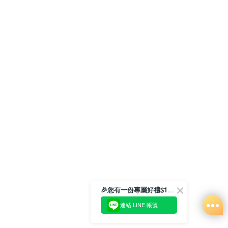
🎉您有一份專屬好禮$100正等著您🎁
連結 LINE 帳號