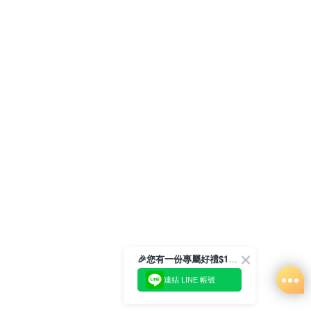
🎉您有一份專屬好禮$100正等著您🎁
連結 LINE 帳號