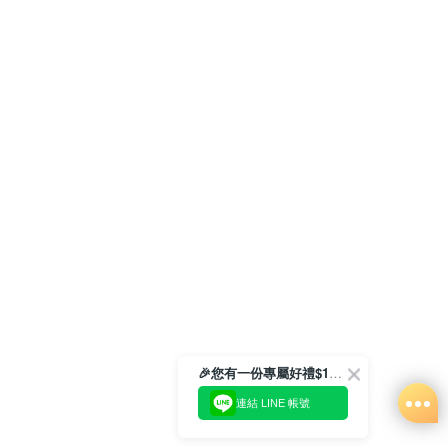
🎉您有一份專屬好禮$100正等著您🎁
連結 LINE 帳號