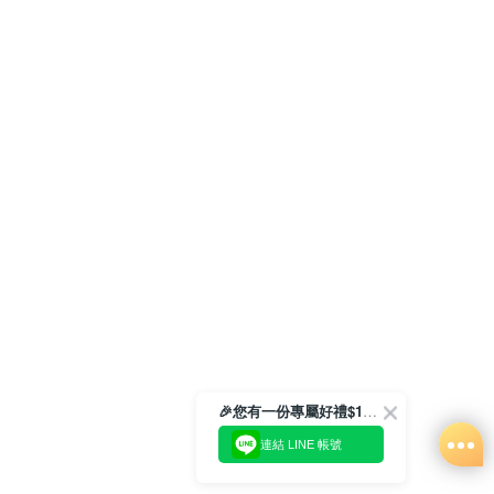
🎉您有一份專屬好禮$100正等著您🎁
連結 LINE 帳號