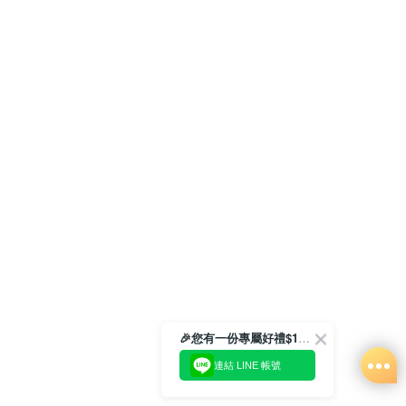
🎉您有一份專屬好禮$100正等著您🎁
連結 LINE 帳號