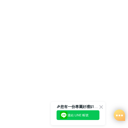
🎉您有一份專屬好禮$100正等著您🎁
連結 LINE 帳號