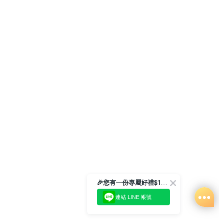
🎉您有一份專屬好禮$100正等著您🎁
連結 LINE 帳號