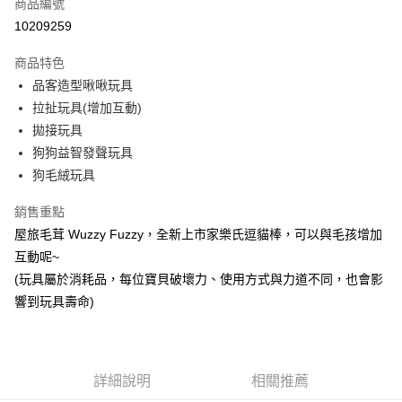
商品編號
超商取貨付款
10209259
LINE Pay
商品特色
Apple Pay
品客造型啾啾玩具
拉扯玩具(增加互動)
街口支付
拋接玩具
悠遊付
狗狗益智發聲玩具
狗毛絨玩具
ATM付款
銷售重點
運送方式
屋旅毛茸 Wuzzy Fuzzy，全新上市家樂氏逗貓棒，可以與毛孩增加
全家取貨付款
互動呢~
每筆NT$60，滿NT$899(含以上)免運費
(玩具屬於消耗品，每位寶貝破壞力、使用方式與力道不同，也會影
響到玩具壽命)
7-11取貨付款
每筆NT$60，滿NT$899(含以上)免運費
宅配
詳細說明
相關推薦
每筆NT$100，滿NT$899(含以上)免運費