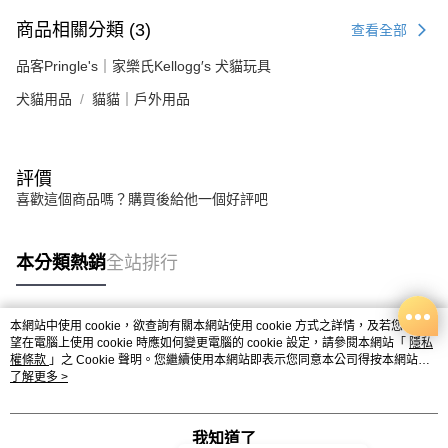
商品相關分類 (3)
查看全部
品客Pringle's｜家樂氏Kellogg′s 犬貓玩具
犬貓用品
貓貓｜戶外用品
評價
喜歡這個商品嗎？購買後給他一個好評吧
本分類熱銷
全站排行
本網站中使用 cookie，欲查詢有關本網站使用 cookie 方式之詳情，及若您不希
熱門標籤
望在電腦上使用 cookie 時應如何變更電腦的 cookie 設定，請參閱本網站「
隱私
權條款
」之 Cookie 聲明。您繼續使用本網站即表示您同意本公司得按本網站使
用條款之 Cookie 聲明使用 cookie。
了解更多 >
我知道了