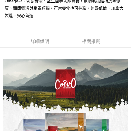
宅配
Omega-3、葡萄糖胺、益生菌等功能營養，幫助毛孩維持皮毛健
康、關節靈活與腸胃順暢。可當零食也可拌糧，無穀低敏，加拿大
每筆NT$100，滿NT$899(含以上)免運費
製造，安心首選。
離島宅配
每筆NT$100，滿NT$899(含以上)免運費
海外配送
查看運費
詳細說明
相關推薦