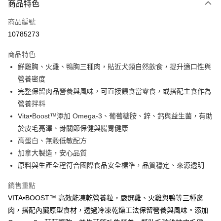
商品特色
信用卡一次付款
商品編號
超商取貨付款
10785273
LINE Pay
商品特色
Apple Pay
鮮雞胸、火雞、鴨胸三種肉，貼近犬類自然飲食，提升適口性與
營養密度
街口支付
完整保留肉品營養與風味，可直接餵食當零食，或搭配主食作為
悠遊付
營養拌料
Vita•Boost™添加 Omega-3、葡萄糖胺、鋅、鈣與益生菌，有助
ATM付款
於皮毛亮澤、骨關節保健與腸胃健康
高蛋白、無穀低敏配方
運送方式
加拿大製造，安心品質
全家取貨付款
原料與生產全程符合國際食品安全標準，品質穩定、來源透明
每筆NT$60，滿NT$899(含以上)免運費
銷售重點
7-11取貨付款
VITA•BOOST™ 高效能凍乾營養粒，嚴選雞、火雞與鴨等三種禽
每筆NT$60，滿NT$899(含以上)免運費
肉，搭配內臟原型食材，透過冷凍乾燥工法保留營養與風味。添加