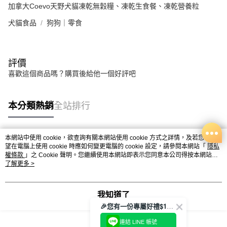
加拿大Coevo天野犬貓凍乾無穀糧、凍乾生食餐、凍乾營養粒
犬貓食品
狗狗｜零食
評價
喜歡這個商品嗎？購買後給他一個好評吧
本分類熱銷
全站排行
本網站中使用 cookie，欲查詢有關本網站使用 cookie 方式之詳情，及若您不希
熱門標籤
望在電腦上使用 cookie 時應如何變更電腦的 cookie 設定，請參閱本網站「
隱私
權條款
」之 Cookie 聲明。您繼續使用本網站即表示您同意本公司得按本網站使
用條款之 Cookie 聲明使用 cookie。
了解更多 >
我知道了
🎉您有一份專屬好禮$100正等著您🎁
連結 LINE 帳號