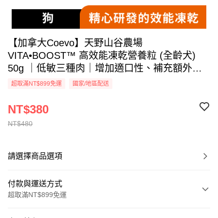
【加拿大Coevo】天野山谷農場
VITA•BOOST™ 高效能凍乾營養粒 (全齡犬)
50g ｜低敏三種肉｜增加適口性、補充額外營
養｜關節、毛髮、腸道保健｜動物型高蛋白含
超取滿NT$899免運
國家/地區配送
量｜Vita•Boost™ 功能營養強化
NT$380
NT$480
請選擇商品選項
付款與運送方式
超取滿NT$899免運
付款方式