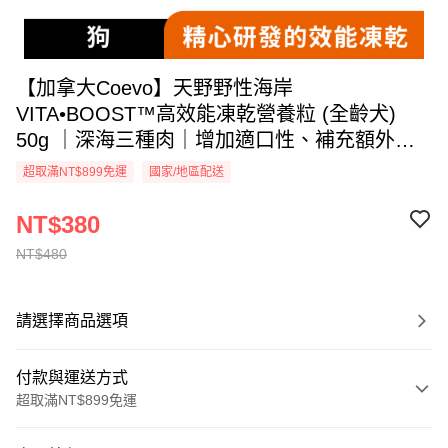
【加拿大Coevo】天野野性海岸
VITA•BOOST™高效能凍乾營養粒 (全齡犬)
50g ｜深海三種肉｜增加適口性、補充額外營
養｜關節、毛髮、腸道保健｜動物型高蛋白含
超取滿NT$899免運
國家/地區配送
量｜Vita•Boost™ 功能營養強化
NT$380
NT$480
請選擇商品選項
付款與運送方式
超取滿NT$899免運
付款方式