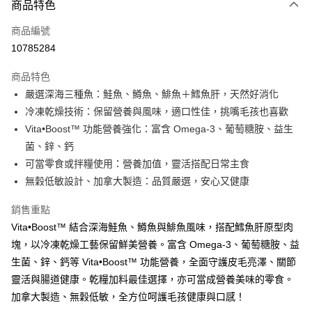
商品特色
信用卡一次付款
商品編號
超商取貨付款
10785284
LINE Pay
商品特色
Apple Pay
嚴選深海三種魚：鮭魚、鱒魚、鯡魚＋鱈魚肝，天然好消化
冷凍乾燥技術：保留營養與風味，適口性佳，挑嘴毛孩也喜歡
街口支付
Vita•Boost™ 功能營養強化：富含 Omega-3、葡萄糖胺、益生
悠遊付
菌、鋅、鈣
可當零食或拌糧使用：營養加值，靈活搭配日常主食
ATM付款
無穀低敏設計、加拿大製造：品質嚴選，安心又健康
運送方式
銷售重點
全家取貨付款
Vita•Boost™ 結合深海鮭魚、鱒魚與鯡魚風味，搭配鱈魚肝原型肉
每筆NT$60，滿NT$899(含以上)免運費
塊，以冷凍乾燥工藝保留鮮美營養。富含 Omega‑3、葡萄糖胺、益
生菌、鋅、鈣等 Vita•Boost™ 功能營養，全面守護皮毛亮澤、關節
7-11取貨付款
靈活與腸道健康。乾糧加料最佳選擇，亦可當成營養美味的零食。
每筆NT$60，滿NT$899(含以上)免運費
加拿大製造、無穀低敏，全方位呵護毛孩健康與口感！