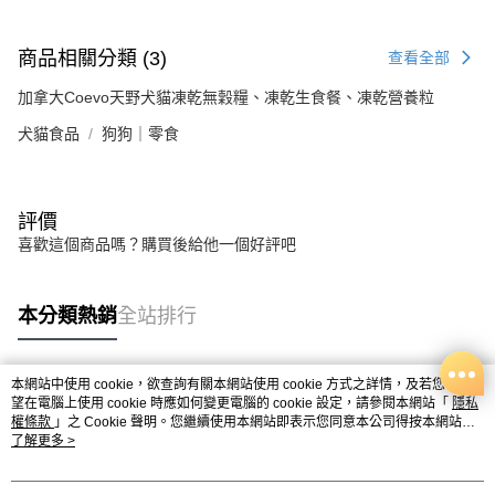
商品相關分類 (3)
查看全部
加拿大Coevo天野犬貓凍乾無穀糧、凍乾生食餐、凍乾營養粒
犬貓食品
狗狗｜零食
評價
喜歡這個商品嗎？購買後給他一個好評吧
本分類熱銷
全站排行
本網站中使用 cookie，欲查詢有關本網站使用 cookie 方式之詳情，及若您不希
熱門標籤
望在電腦上使用 cookie 時應如何變更電腦的 cookie 設定，請參閱本網站「
隱私
權條款
」之 Cookie 聲明。您繼續使用本網站即表示您同意本公司得按本網站使
用條款之 Cookie 聲明使用 cookie。
了解更多 >