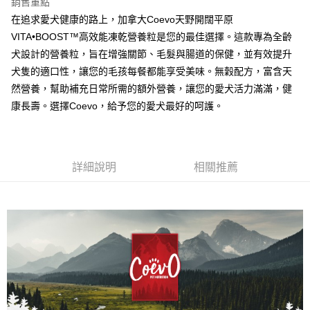
宅配
銷售重點
在追求愛犬健康的路上，加拿大Coevo天野開闊平原
每筆NT$100，滿NT$899(含以上)免運費
VITA•BOOST™高效能凍乾營養粒是您的最佳選擇。這款專為全齡
離島宅配
犬設計的營養粒，旨在增強關節、毛髮與腸道的保健，並有效提升
每筆NT$100，滿NT$899(含以上)免運費
犬隻的適口性，讓您的毛孩每餐都能享受美味。無穀配方，富含天
然營養，幫助補充日常所需的額外營養，讓您的愛犬活力滿滿，健
海外配送
查看運費
康長壽。選擇Coevo，給予您的愛犬最好的呵護。
詳細說明
相關推薦