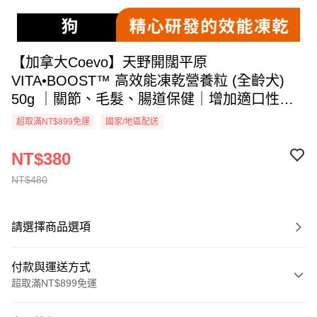
【加拿大Coevo】天野開闊平原
VITA•BOOST™ 高效能凍乾營養粒 (全齡犬)
50g ｜關節、毛髮、腸道保健｜增加適口性、
補充額外營養
超取滿NT$899免運
國家/地區配送
NT$380
NT$480
請選擇商品選項
付款與運送方式
超取滿NT$899免運
付款方式