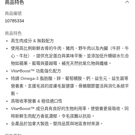
商品特色
信用卡一次付款
商品編號
超商取貨付款
10785334
LINE Pay
商品特色
Apple Pay
高生肉成分 & 無穀配方
使用高比例新鮮去骨的牛肉、豬肉、野牛肉以及內臟（牛肝、牛
街口支付
心、牛肚），提供充足蛋白與美味平衡，並添加低升糖碳水化合
悠遊付
物如蘋果、藍莓與蔓越莓，補充天然抗氧化物與纖維。
Vita•Boost™ 功能強化配方
ATM付款
特調 Omega‑3 脂肪酸、鋅、葡萄糖胺、鈣、益生元、益生菌等
營養素，支援毛孩的皮膚毛髮健康、骨骼關節靈活與消化系統平
運送方式
衡。
全家取貨付款
高吸收率營養 & 極佳適口性
每筆NT$60，滿NT$899(含以上)免運費
Vita•Boost™ 成分具有良好的生物利用率，使營養更易吸收，同
時新鮮生肉配方香氣濃郁，令毛孩難以抗拒。
7-11取貨付款
全產品於加拿大製造，堅持品質與地區食材來源。
每筆NT$60，滿NT$899(含以上)免運費