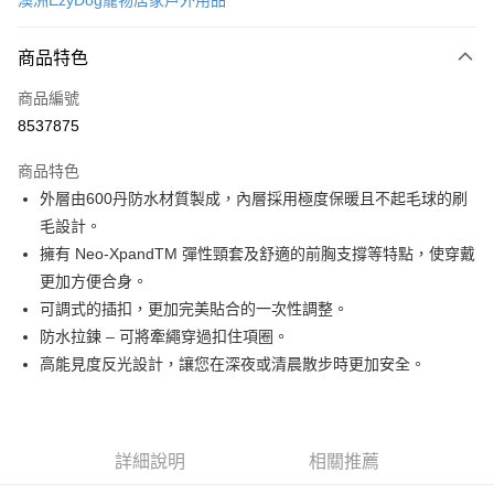
澳洲EzyDog寵物居家戶外用品
超商取貨付款
商品特色
LINE Pay
商品編號
Apple Pay
8537875
街口支付
商品特色
悠遊付
外層由600丹防水材質製成，內層採用極度保暖且不起毛球的刷
ATM付款
毛設計。
擁有 Neo-XpandTM 彈性頸套及舒適的前胸支撐等特點，使穿戴
運送方式
更加方便合身。
可調式的插扣，更加完美貼合的一次性調整。
全家取貨付款
防水拉鍊 – 可將牽繩穿過扣住項圈。
每筆NT$60，滿NT$899(含以上)免運費
高能見度反光設計，讓您在深夜或清晨散步時更加安全。
7-11取貨付款
每筆NT$60，滿NT$899(含以上)免運費
宅配
詳細說明
相關推薦
每筆NT$100，滿NT$899(含以上)免運費